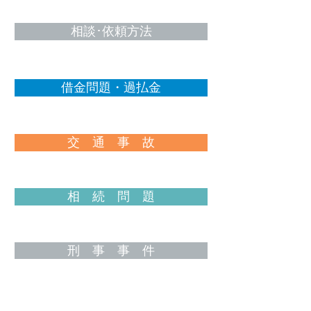
相談･依頼方法
借金問題・過払金
交 通 事 故
相 続 問 題
刑 事 事 件
離 婚 問 題